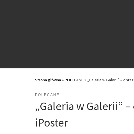
Przejdź do treści
Strona główna
»
POLECANE
»
„Galeria w Galerii” – obr
POLECANE
„Galeria w Galerii” 
iPoster