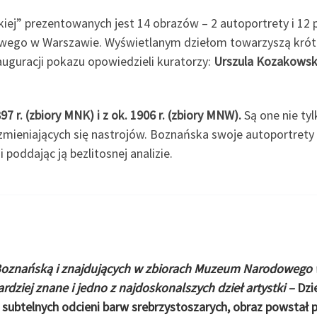
j” prezentowanych jest 14 obrazów – 2 autoportrety i 12 
o w Warszawie. Wyświetlanym dziełom towarzyszą krótkie c
auguracji pokazu opowiedzieli kuratorzy:
Urszula Kozakows
 r. (zbiory MNK) i z ok. 1906 r. (zbiory MNW).
Są one nie tyl
j zmieniających się nastrojów. Boznańska swoje autoportret
poddając ją bezlitosnej analizie.
oznańską i znajdujących w zbiorach Muzeum Narodowego w
dziej znane i jedno z najdoskonalszych dzieł artystki –
Dzi
 subtelnych odcieni barw srebrzystoszarych, obraz powstał 