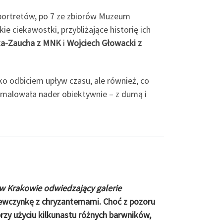
portretów, po 7 ze zbiorów Muzeum
iekawostki, przybliżające historię ich
ka-Zaucha z MNK
i
Wojciech Głowacki z
ko odbiciem upływ czasu, ale również, co
y malowała nader obiektywnie – z dumą i
 Krakowie odwiedzający galerie
ewczynkę z chryzantemami
. Choć z pozoru
przy użyciu kilkunastu różnych barwników,