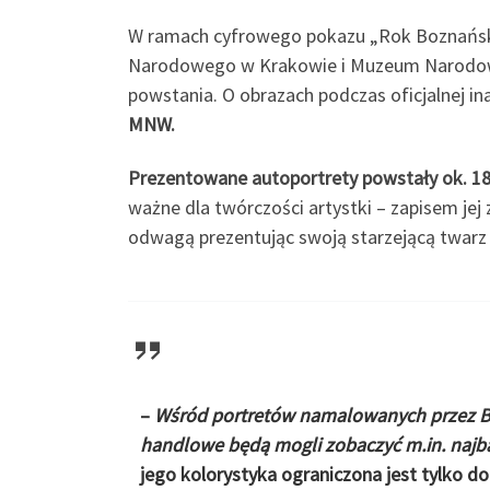
W ramach cyfrowego pokazu „Rok Boznańskie
Narodowego w Krakowie i Muzeum Narodoweg
powstania. O obrazach podczas oficjalnej in
MNW.
Prezentowane autoportrety powstały ok. 1897
ważne dla twórczości artystki – zapisem je
odwagą prezentując swoją starzejącą twarz i 
–
Wśród portretów namalowanych przez B
handlowe będą mogli zobaczyć m.in. najbar
jego kolorystyka ograniczona jest tylko do