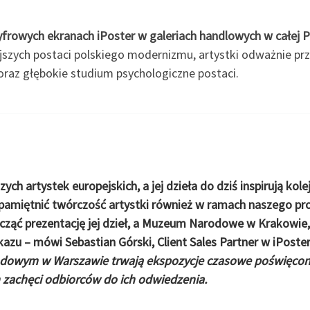
frowych ekranach iPoster w galeriach handlowych w całej P
ejszych postaci polskiego modernizmu, artystki odważnie prz
oraz głębokie studium psychologiczne postaci.
ych artystek europejskich, a jej dzieła do dziś inspirują ko
upamiętnić twórczość artystki również w ramach naszego pr
cząć prezentację jej dzieł, a Muzeum Narodowe w Krakowie, o
okazu
– mówi
Sebastian Górski, Client Sales Partner w iPoste
owym w Warszawie trwają ekspozycje czasowe poświęcone
 zachęci odbiorców do ich odwiedzenia.