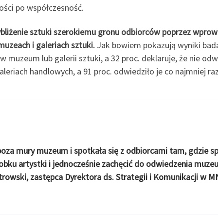
ości po współczesność.
rzybliżenie sztuki szerokiemu gronu odbiorców poprzez wprowa
uzeach i galeriach sztuki.
Jak bowiem pokazują wyniki badan
u w muzeum lub galerii sztuki, a 32 proc. deklaruje, że nie 
aleriach handlowych, a 91 proc. odwiedziło je co najmniej ra
oza mury muzeum i spotkała się z odbiorcami tam, gdzie spę
bku artystki i jednocześnie zachęcić do odwiedzenia muzeu
owski, zastępca Dyrektora ds. Strategii i Komunikacji w M