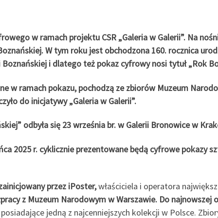
frowego w ramach projektu CSR „Galeria w Galerii”. Na noś
oznańskiej. W tym roku jest obchodzona 160. rocznica urodzin 
 Boznańskiej i dlatego też pokaz cyfrowy nosi tytuł „Rok Bo
ntowane w ramach pokazu, pochodzą ze zbiorów Muzeum Nar
yło do inicjatywy „Galeria w Galerii”.
iej” odbyła się 23 września br. w Galerii Bronowice w Krak
ońca 2025 r. cyklicznie prezentowane będą cyfrowe pokazy s
 zainicjowany przez iPoster,
właściciela i operatora najwięks
łpracy z Muzeum Narodowym w Warszawie.
Do najnowszej o
 posiadające jedną z najcenniejszych kolekcji w Polsce. Zbio