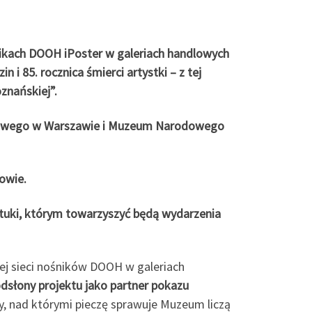
nikach DOOH iPoster w galeriach handlowych
i 85. rocznica śmierci artystki – z tej
znańskiej”.
odowego w Warszawie i Muzeum Narodowego
owie.
ztuki, którym towarzyszyć będą wydarzenia
zej sieci nośników DOOH w galeriach
dsłony projektu jako partner pokazu
ry, nad którymi pieczę sprawuje Muzeum liczą