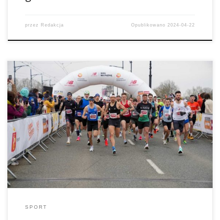
przez
Redakcja
Opublikowano
2024-04-22
Rozstrzygnięcia także w 33. PZLA Mistrzostwach Polski w
Półmaratonie - dwa nowe rekordy mistrzostw
SPORT