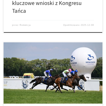
kluczowe wnioski z Kongresu
Tańca
przez
Redakcja
Opublikowano
2025-12-08
6 lipca emocje na warszawskim Torze Wyścigów Konnych
Służewiec sięgnęły zenitu