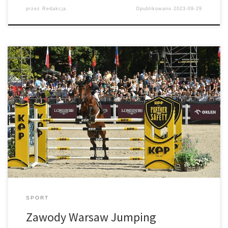
przez
Redakcja
Opublikowano
2023-09-29
Warsaw Jumping wieńczy walkę drużyn narodowych w skokach
przez przeszkody w Europie podzielonej na cztery dywizje. W
Warszawie spotkało się dziesięć najlepszych drużyn z naszego
regionu
SPORT
Zawody Warsaw Jumping