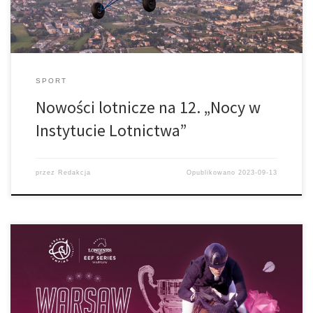
SPORT
Nowości lotnicze na 12. „Nocy w
Instytucie Lotnictwa”
przez
Redakcja
Opublikowano
2023-09-13
Zawody Warsaw Jumping odbędą się 14-17 września 20923 r. na