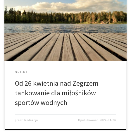
Już od piątku, 26 kwietnia, motorowodniacy i żeglarze mogą
ponownie korzystać z nawodnych stacji tankowania ORLEN na
Mazurach, nad Zalewem Zegrzyńskim oraz nad morzem - w Gdyni
i Pucku
SPORT
Od 26 kwietnia nad Zegrzem
tankowanie dla miłośników
sportów wodnych
przez
Redakcja
Opublikowano
2024-04-26