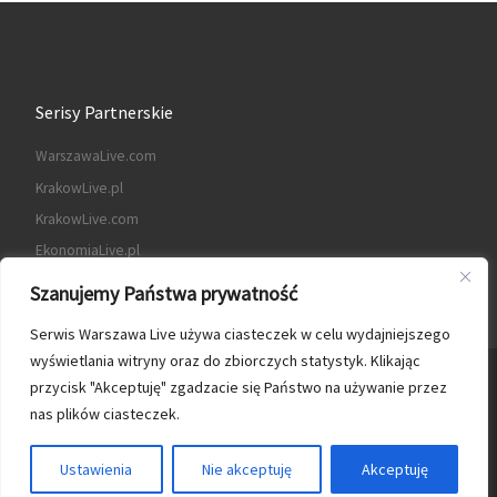
Serisy Partnerskie
WarszawaLive.com
KrakowLive.pl
KrakowLive.com
EkonomiaLive.pl
Szanujemy Państwa prywatność
Serwis Warszawa Live używa ciasteczek w celu wydajniejszego
wyświetlania witryny oraz do zbiorczych statystyk. Klikając
© 2026
Warszawa Live
– Wszelkie prawa zastrzeżone
przycisk "Akceptuję" zgadzacie się Państwo na używanie przez
nas plików ciasteczek.
Oparte na
WP
– Zaprojektowano z
Motyw Customizr
Ustawienia
Nie akceptuję
Akceptuję