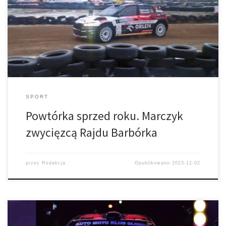
Wróbel Skoda Fabia Rally2 EVO +2,33 3. Chuchała / Rozwadowski
Skoda Fabia Rally2 EVO +9,96 4. Ratajczyk / Szcześniak Skoda
Fabia Rally2 +10,09 5. Szeja / Szeja Skoda Fabia +13,75
SPORT
Powtórka sprzed roku. Marczyk
zwycięzcą Rajdu Barbórka
przez
Redakcja
Opublikowano
2023-12-02