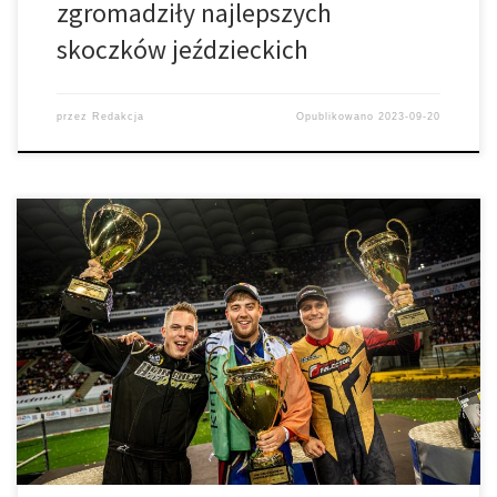
zgromadziły najlepszych
skoczków jeździeckich
przez
Redakcja
Opublikowano
2023-09-20
Ponad 50 tysięcy widzów na Stadionie Narodowym w Warszawie
obejrzało europejskie mistrzostwa driftu