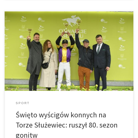
Deszczowa aura nie zniechęciła tysięcy gości z całej Polski do
przybycia na legendarny Tor Służewiec, aby wspólnie celebrować
otwarcie jubileuszowego, 80. sezonu wyścigów konnych
SPORT
Święto wyścigów konnych na
Torze Służewiec: ruszył 80. sezon
gonitw