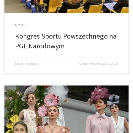
SPORT
Kongres Sportu Powszechnego na
PGE Narodowym
przez
Redakcja
Opublikowano
2024-12-18
Gala Derby na Torze Służewiec: sportowe emocje i prawdziwe
święto mody w samym sercu stolicy