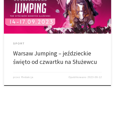
Torze Wyścigów Konnych na Służewcu
SPORT
Warsaw Jumping – jeździeckie
święto od czwartku na Służewcu
przez
Redakcja
Opublikowano
2023-09-12