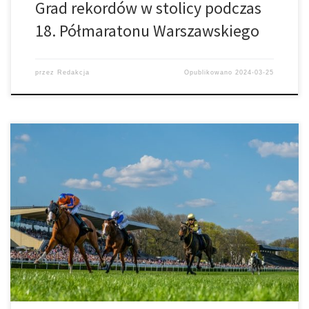
Grad rekordów w stolicy podczas
18. Półmaratonu Warszawskiego
przez
Redakcja
Opublikowano
2024-03-25
Znamy kalendarz dni wyścigowych w 2024 roku na Torze
Służewiec