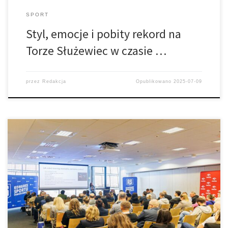
SPORT
Styl, emocje i pobity rekord na
Torze Służewiec w czasie …
przez
Redakcja
Opublikowano
2025-07-09
Inwestycja w zdrowe społeczeństwo