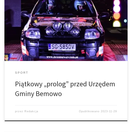
1 grudnia 2023, godzina 18:30 – 20:00, Urząd Dzielnicy Bemowo,
Ul. Powstańców Śląskich 70
SPORT
Piątkowy „prolog” przed Urzędem
Gminy Bemowo
przez
Redakcja
Opublikowano
2023-11-29