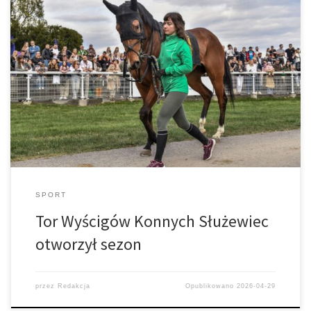
19 kwietnia odbyła się inauguracja tegorocznego sezonu
wyścigowego na Torze Wyścigów Konnych Służewiec, w którym
łączna pula nagród wyniesie 12 mln zł. Zarząd Totalizatora
Sportowego zdecydował także o jej corocznej waloryzacji
SPORT
Tor Wyścigów Konnych Służewiec
otworzył sezon
przez
Redakcja
Opublikowano
2026-04-29