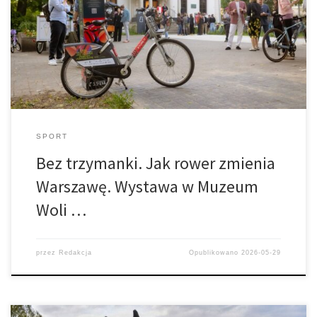
Rower od stu pięćdziesięciu lat zajmuje w dziejach Warszawy
miejsce paradoksalne: jest jednym z najbardziej przełomowych i
zarazem niedocenianych wynalazków
SPORT
Bez trzymanki. Jak rower zmienia
Warszawę. Wystawa w Muzeum
Woli …
przez
Redakcja
Opublikowano
2026-05-29