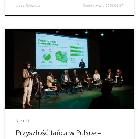
przez
Redakcja
Opublikowano
2026-02-27
IV Kongres Tańca, który odbył się w Warszawie w dniach 15-17
listopada 2025 roku w Centrum Sztuki Współczesnej Zamek
Ujazdowski, stał się wydarzeniem o szczególnej wadze dla
polskiego środowiska tanecznego
SPORT
Przyszłość tańca w Polsce –