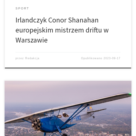
SPORT
Irlandczyk Conor Shanahan
europejskim mistrzem driftu w
Warszawie
przez
Redakcja
Opublikowano
2023-09-17
Na imprezie zawita prawie 100 wystawców z branży lotniczej,
kosmicznej, dronowej oraz inżynierskiej