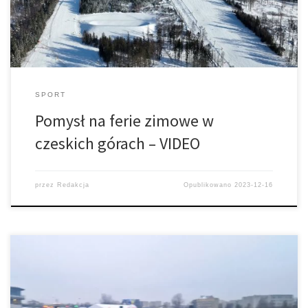
SPORT
Pomysł na ferie zimowe w
czeskich górach – VIDEO
przez
Redakcja
Opublikowano
2023-12-16
1. Marczyk / Gospodarczyk Skoda Fabia RS Rally 2 2. Wróblewski /