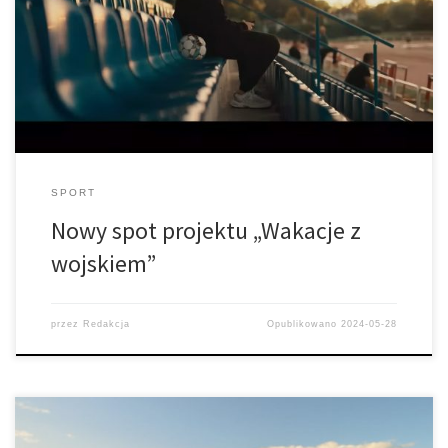
Wojsko Polskie zaprasza młodych ochotników do spędzenia
części swoich wakacji na dobrowolnym, darmowym i ochotniczym
szkoleniu wojskowym pod hasłem „Wakacje z wojskiem”
SPORT
Nowy spot projektu „Wakacje z
wojskiem”
przez
Redakcja
Opublikowano
2024-05-28