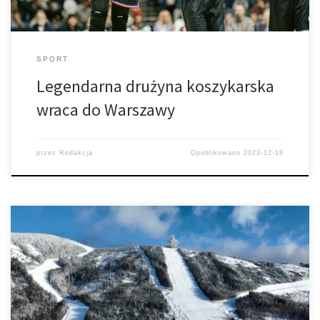
SPORT
Legendarna drużyna koszykarska
wraca do Warszawy
przez
Redakcja
Opublikowano
2023-12-18
Wrażenia z wyjazdu do czeskich ośrodków tuż za naszą
południową granicą