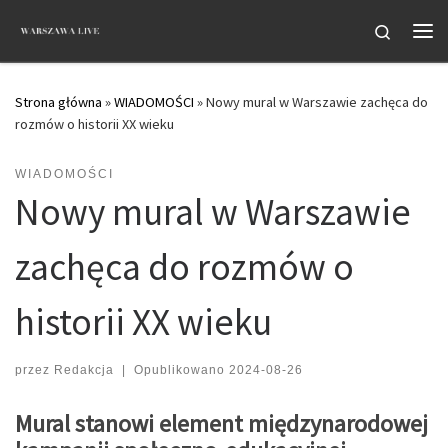
Przejdź do treści
Search
Me
Strona główna
»
WIADOMOŚCI
»
Nowy mural w Warszawie zachęca do
rozmów o historii XX wieku
WIADOMOŚCI
Nowy mural w Warszawie
zachęca do rozmów o
historii XX wieku
przez
Redakcja
|
Opublikowano
2024-08-26
Mural stanowi element międzynarodowej