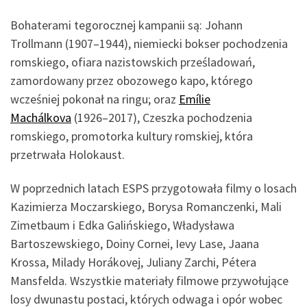
Bohaterami tegorocznej kampanii są: Johann
Trollmann (1907–1944), niemiecki bokser pochodzenia
romskiego, ofiara nazistowskich prześladowań,
zamordowany przez obozowego kapo, którego
wcześniej pokonał na ringu; oraz
Emílie
Machálkova
(1926–2017), Czeszka pochodzenia
romskiego, promotorka kultury romskiej, która
przetrwała Holokaust.
W poprzednich latach ESPS przygotowała filmy o losach
Kazimierza Moczarskiego, Borysa Romanczenki, Mali
Zimetbaum i Edka Galińskiego, Władysława
Bartoszewskiego, Doiny Cornei, Ievy Lase, Jaana
Krossa, Milady Horákovej, Juliany Zarchi, Pétera
Mansfelda. Wszystkie materiały filmowe przywołujące
losy dwunastu postaci, których odwaga i opór wobec