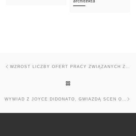
architekta
Nawigacja wpisu
Poprzedni wpis
WZROST LICZBY OFERT PRACY ZWIĄZANYCH ZE SZTUCZNĄ INTELIGENCJĄ W WARSZAWIE
POWRÓT DO LISTY POS
Na
WYWIAD Z JOYCE DIDONATO, GWIAZDĄ SCEN OPEROWYCH, KTÓRA 2 WRZEŚNIA WYSTĄPI W WARSZAWIE