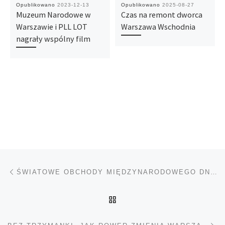
Opublikowano
2023-12-13
Opublikowano
2025-08-27
Muzeum Narodowe w
Czas na remont dworca
Warszawie i PLL LOT
Warszawa Wschodnia
nagrały wspólny film
Nawigacja wpisu
Poprzedni wpis
ŚWIATOWE OBCHODY MIĘDZYNARODOWEGO DNIA JAZZU 2026 ZWIEŃCZONE PORYWAJĄCYM KONCERTEM GWIAZD W CHICAGO
POWRÓT DO LISTY POS
Na