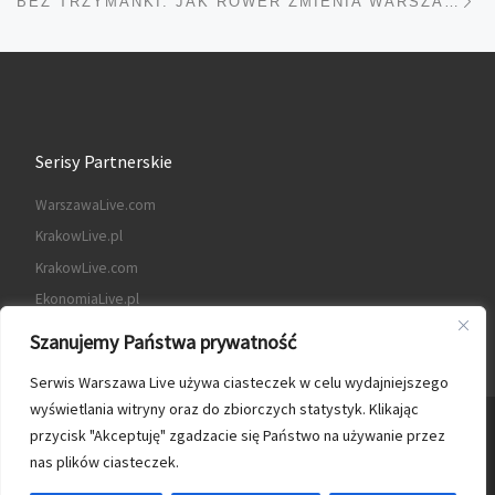
BEZ TRZYMANKI. JAK ROWER ZMIENIA WARSZAWĘ. WYSTAWA W MUZEUM WOLI RUSZA 29 MAJA 2026
Serisy Partnerskie
WarszawaLive.com
KrakowLive.pl
KrakowLive.com
EkonomiaLive.pl
Szanujemy Państwa prywatność
Serwis Warszawa Live używa ciasteczek w celu wydajniejszego
wyświetlania witryny oraz do zbiorczych statystyk. Klikając
© 2026
Warszawa Live
– Wszelkie prawa zastrzeżone
przycisk "Akceptuję" zgadzacie się Państwo na używanie przez
nas plików ciasteczek.
Oparte na
WP
– Zaprojektowano z
Motyw Customizr