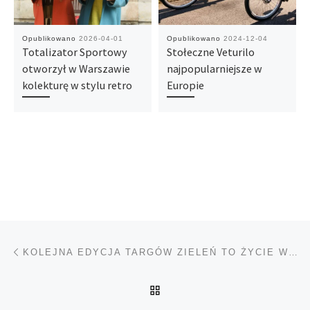
Opublikowano
2026-04-01
Opublikowano
2024-12-04
Totalizator Sportowy
Stołeczne Veturilo
otworzył w Warszawie
najpopularniejsze w
kolekturę w stylu retro
Europie
Nawigacja wpisu
Poprzedni wpis
KOLEJNA EDYCJA TARGÓW ZIELEŃ TO ŻYCIE W WARSZAWIE
POWRÓT DO LISTY POS