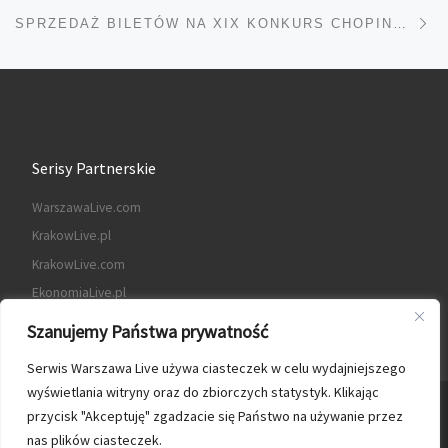
Na
SPRZEDAŻ BILETÓW NA XIX KONKURS CHOPINOWSKI RUSZA 1 PAŹDZIERNIKA O 12.00
Serisy Partnerskie
WarszawaLive.com
KrakowLive.pl
KrakowLive.com
EkonomiaLive.pl
Szanujemy Państwa prywatność
Serwis Warszawa Live używa ciasteczek w celu wydajniejszego
wyświetlania witryny oraz do zbiorczych statystyk. Klikając
© 2026
Warszawa Live
– Wszelkie prawa zastrzeżone
przycisk "Akceptuję" zgadzacie się Państwo na używanie przez
nas plików ciasteczek.
Oparte na
WP
– Zaprojektowano z
Motyw Customizr