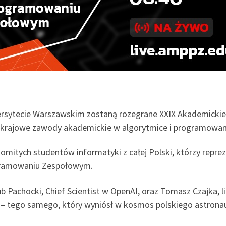
wersytecie Warszawskim zostaną rozegrane XXIX Akademicki
krajowe zawody akademickie w algorytmice i programowan
mitych studentów informatyki z całej Polski, którzy reprez
ogramowaniu Zespołowym.
kub Pachocki, Chief Scientist w OpenAI, oraz Tomasz Czajka,
– tego samego, który wyniósł w kosmos polskiego astrona