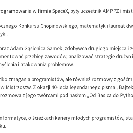
oprogramowania w firmie SpaceX, były uczestnik AMPPZ i mi
gorocznego Konkursu Chopinowskiego, matematyk i laureat d
yki.
 oraz Adam Gąsienica-Samek, zdobywca drugiego miejsca i
omentować przebieg zawodów, analizować strategie drużyn 
myślenia i atakowania problemów.
tylko zmagania programistów, ale również rozmowy z gośćmi 
w Mistrzostw. Z okazji 40-lecia legendarnego pisma „Bajtek
ozmowa z jego twórcami pod hasłem „Od Basica do Pythona
nformatyce, o ścieżkach kariery młodych programistów, star
ku.