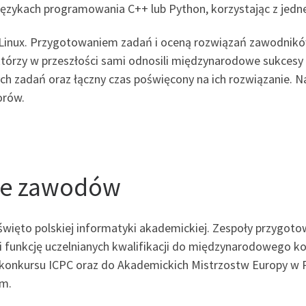
ęzykach programowania C++ lub Python, korzystając z jedn
Linux. Przygotowaniem zadań i oceną rozwiązań zawodników
tórzy w przeszłości sami odnosili międzynarodowe sukcesy
ych zadań oraz łączny czas poświęcony na ich rozwiązanie. Na
orów.
nie zawodów
ż święto polskiej informatyki akademickiej. Zespoły przygo
łni funkcję uczelnianych kwalifikacji do międzynarodowego k
ów konkursu ICPC oraz do Akademickich Mistrzostw Europy 
im.