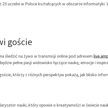
z 23 uczelni w Polsce kształcących w obszarze informatyki
wi goście
a śledzić na żywo w transmisji online pod adresem
live.am
będzie pełne pasji widowisko łączące naukę, emocje i inspira
oście, którzy z różnych perspektyw pokażą, jak blisko infor
ularyzator nauki, który opowie o kreatywności w świecie nauki