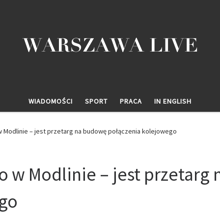
WIADOMOŚCI
SPORT
PRACA
IN ENGLISH
w Modlinie – jest przetarg na budowę połączenia kolejowego
o w Modlinie – jest przetarg
ego