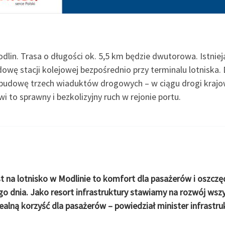
Modlin. Trasa o długości ok. 5,5 km będzie dwutorowa. Istni
owę stacji kolejowej bezpośrednio przy terminalu lotniska
udowę trzech wiaduktów drogowych – w ciągu drogi krajowe
i to sprawny i bezkolizyjny ruch w rejonie portu.
 na lotnisko w Modlinie to komfort dla pasażerów i oszczęd
 dnia. Jako resort infrastruktury stawiamy na rozwój wszyst
alną korzyść dla pasażerów – powiedział minister infrastruk