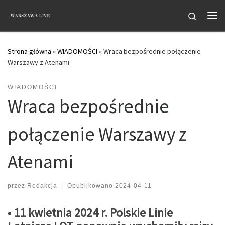
Przejdź do treści
Search
Me
Strona główna
»
WIADOMOŚCI
»
Wraca bezpośrednie połączenie
Warszawy z Atenami
WIADOMOŚCI
Wraca bezpośrednie
połączenie Warszawy z
Atenami
przez
Redakcja
|
Opublikowano
2024-04-11
• 11 kwietnia 2024 r. Polskie Linie