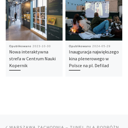
Opublikowano
2023-10-30
Opublikowano
2024-05-29
Nowa interaktywna
Inauguracja największego
strefa w Centrum Nauki
kina plenerowego w
Kopernik
Polsce na pl. Defilad
Nawigacja wpisu
Poprzedni wpis
WARSZAWA ZACHODNIA – TUNEL DLA PODRÓŻNYCH POŁĄCZYŁ OCHOTĘ I WOLĘ